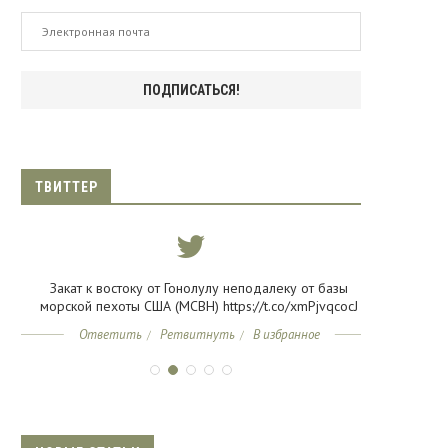
ТВИТТЕР
s
Закат к востоку от Гонолулу неподалеку от базы
Не знаю как
морской пехоты США (MCBH) https://t.co/xmPjvqcocJ
Гонолулу
Калифорнии
Ответить
Ретвитнуть
В избранное
Отве