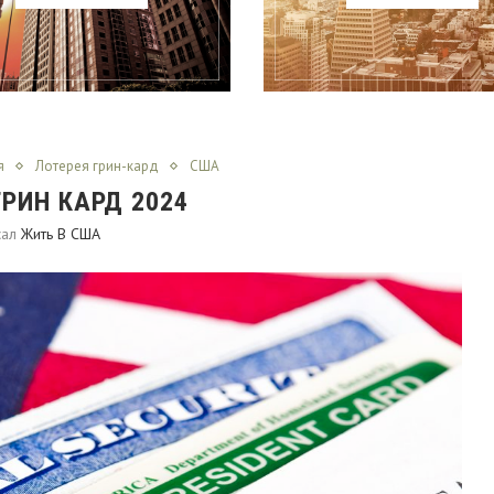
я
Лотерея грин-кард
США
ГРИН КАРД 2024
сал
Жить В США