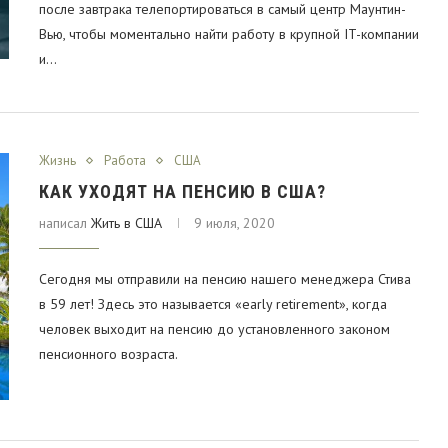
после завтрака телепортироваться в самый центр Маунтин-
Вью, чтобы моментально найти работу в крупной IT-компании
и…
Жизнь
Работа
США
КАК УХОДЯТ НА ПЕНСИЮ В США?
написал
Жить в США
9 июля, 2020
Сегодня мы отправили на пенсию нашего менеджера Стива
лютный рекорд по
Я был на Haiku Stairs!
Aaaaaaa!
#haikustair
в 59 лет! Здесь это называется «early retirement», когда
ом за всю историю
#stairwaytoheaven https://t.co/WFfx9sJjPg
s://t.co/VUDzhfwaUs
человек выходит на пенсию до установленного законом
Ответить
Ретвитнуть
В избранное
В избранное
пенсионного возраста.